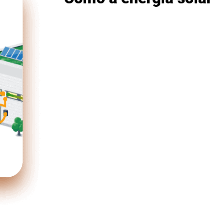
O kit de energia solar da EletroBidu
em energia elétrica para sua casa 
É mais completo do que os si
solar, que só esquentam água.
Funciona com ar condicionado, 
qualquer eletrodoméstico. Voc
e paga menos na sua conta de 
Também alimenta qualquer eq
profissional. Você mantém sua
economiza na conta.