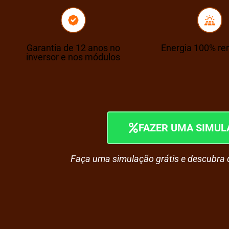
Garantia de 12 anos no
Energia 100% re
inversor e nos módulos
FAZER UMA SIMUL
Faça uma simulação grátis e descubra 