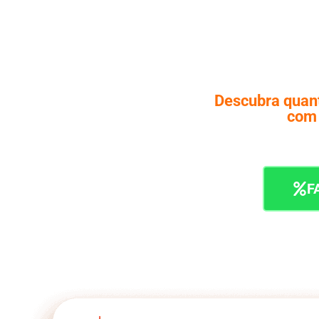
Descubra quant
com 
F