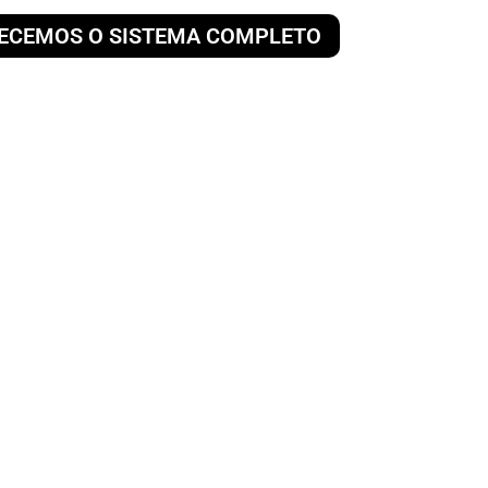
ECEMOS O SISTEMA COMPLETO
is solares
Documentação e ativação
com a companhia de
energia elétrica
gada à rede elétrica e você gera créditos com a
economia na sua conta. Os créditos podem se
 até 60 meses meses após a geração.
ojetos são feitos por engenheiros formados,
egurança e o máximo custo-benefício.