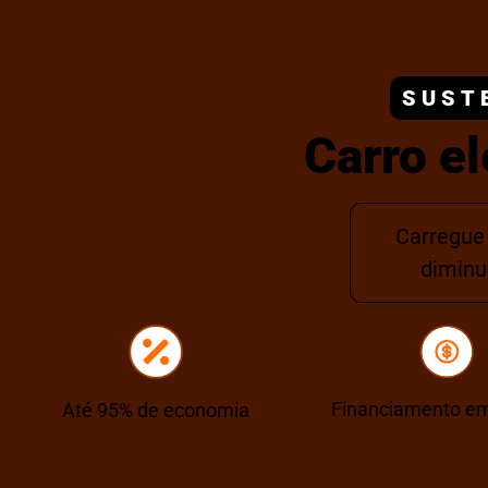
SUST
Carro el
Carregue 
diminu
Financiamento em
Até 95% de economia