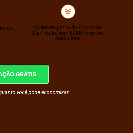
Maior empresa do Estado de
novável
São Paulo, com 5.000 projetos
concluídos
AÇÃO GRÁTIS
quanto você pode economizar.